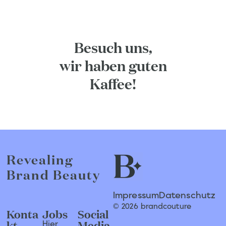
Besuch uns,
wir haben guten
Kaffee!
Revealing
Brand Beauty
Impressum
Datenschutz
© 2026 brandcouture
Konta
Jobs
Social
kt
Media
Hier