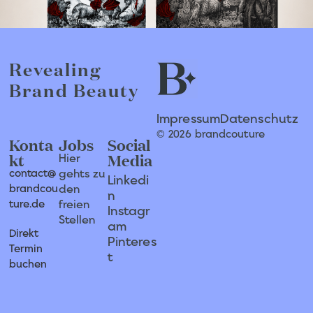
Revealing
Brand Beauty
Impressum
Datenschutz
© 2026 brandcouture
Konta
Jobs
Social
kt
Media
Hier
contact@
gehts zu
Linkedi
brandcou
den
n
ture.de
freien
Instagr
Stellen
am
Direkt
Pinteres
Termin
t
buchen