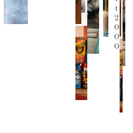
t
2
0
0
0