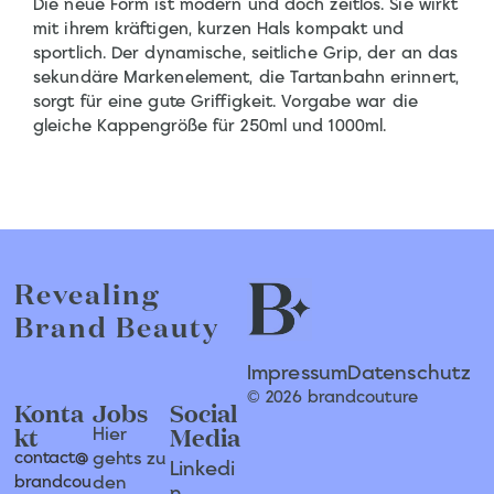
Die neue Form ist modern und doch zeitlos. Sie wirkt
mit ihrem kräftigen, kurzen Hals kompakt und
sportlich. Der dynamische, seitliche Grip, der an das
sekundäre Markenelement, die Tartanbahn erinnert,
sorgt für eine gute Griffigkeit. Vorgabe war die
gleiche Kappengröße für 250ml und 1000ml.
Revealing
Brand Beauty
Impressum
Datenschutz
© 2026 brandcouture
Konta
Jobs
Social
kt
Media
Hier
contact@
gehts zu
Linkedi
brandcou
den